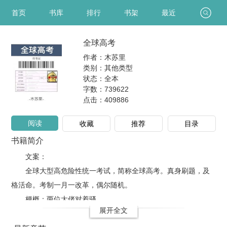
首页
书库
排行
书架
最近
全球高考
作者：木苏里
类别：其他类型
状态：全本
字数：739622
点击：
409886
阅读
收藏
推荐
目录
书籍简介
文案：
全球大型高危险性统一考试，简称全球高考。真身刷题，及
格活命。考制一月一改革，偶尔随机。
梗概：两位大佬对着骚。
展开全文
1v1，HE，通篇鬼扯。