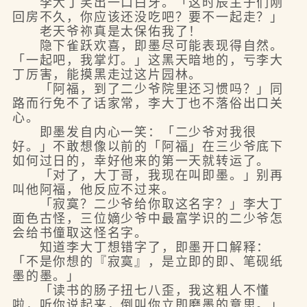
李大丁笑出一口白牙。「这时辰主子们刚
回房不久，你应该还没吃吧？要不一起走？」
老天爷祢真是太保佑我了！
隐下雀跃欢喜，即墨尽可能表现得自然。
「一起吧，我掌灯。」这黑天暗地的，亏李大
丁厉害，能摸黑走过这片园林。
「阿福，到了二少爷院里还习惯吗？」同
路而行免不了话家常，李大丁也不落俗出口关
心。
即墨发自内心一笑：「二少爷对我很
好。」不敢想像以前的「阿福」在三少爷底下
如何过日的，幸好他来的第一天就转运了。
「对了，大丁哥，我现在叫即墨。」别再
叫他阿福，他反应不过来。
「寂寞？二少爷给你取这名字？」李大丁
面色古怪，三位嫡少爷中最富学识的二少爷怎
会给书僮取这怪名字。
知道李大丁想错字了，即墨开口解释：
「不是你想的『寂寞』，是立即的即、笔砚纸
墨的墨。」
「读书的肠子扭七八歪，我这粗人不懂
啦，听你说起来，倒叫你立即磨墨的意思。」