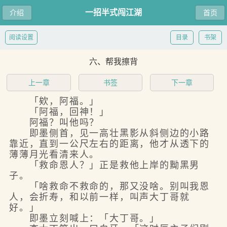
一招半式闯江湖
介绍
首页
阅读设置
目录
书架
六、帮我擦背
上一章
书签
下一章
「欸，阿福。」
「阿福，回神！」
阿福？叫他吗？
即墨侧首，见一高壮黑影从斜侧边的小路
靠近，直到一公尺左右的距离，他才从透下的
薄薄月光看清来人。
「救命恩人？」正是救他上岸的黝黑男
子。
「啥救命不救命的，那又没啥。别叫我恩
人，会折寿，和以前一样，叫声大丁哥就
好。」
即墨立刻喊上：「大丁哥。」