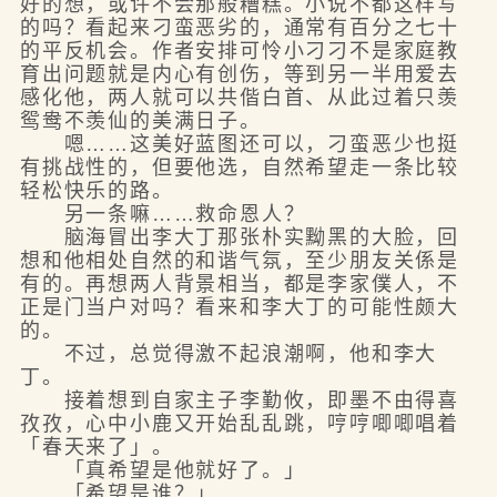
好的想，或许不会那般糟糕。小说不都这样写
的吗？看起来刁蛮恶劣的，通常有百分之七十
的平反机会。作者安排可怜小刁刁不是家庭教
育出问题就是内心有创伤，等到另一半用爱去
感化他，两人就可以共偕白首、从此过着只羡
鸳鸯不羡仙的美满日子。
嗯……这美好蓝图还可以，刁蛮恶少也挺
有挑战性的，但要他选，自然希望走一条比较
轻松快乐的路。
另一条嘛……救命恩人？
脑海冒出李大丁那张朴实黝黑的大脸，回
想和他相处自然的和谐气氛，至少朋友关係是
有的。再想两人背景相当，都是李家僕人，不
正是门当户对吗？看来和李大丁的可能性颇大
的。
不过，总觉得激不起浪潮啊，他和李大
丁。
接着想到自家主子李勤攸，即墨不由得喜
孜孜，心中小鹿又开始乱乱跳，哼哼唧唧唱着
「春天来了」。
「真希望是他就好了。」
「希望是谁？」