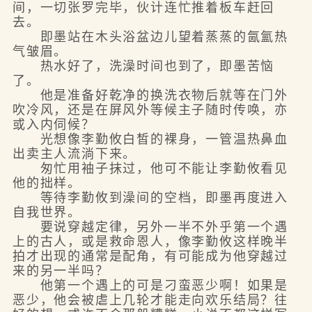
间，一切张罗完毕，伙计连忙推着板车赶回
去。
即墨站在木头浴盆边儿望着蒸蒸的氤氳热
气皱眉。
热水好了，洗澡时间也到了，即墨苦恼
了。
他是准备好乾净的换洗衣物后就等在门外
吹冷风，还是在屏风外等候主子随时传唤，亦
或入内伺候？
光想像李勤攸白皙的裸身，一管温热鼻血
出卖主人流淌下来。
匆忙用袖子抹过，他可不能让李勤攸看见
他的拙样。
等待李勤攸到澡间的空档，即墨再度进入
自我世界。
要说穿越定律，另外一半不外乎第一个遇
上的古人，或是救命恩人，像李勤攸这样晚半
拍才出现的通常是配角，有可能成为他穿越过
来的另一半吗？
他第一个遇上的可是刁蛮恶少啊！如果是
恶少，他会被虐上几轮才能走向欢乐结局？往