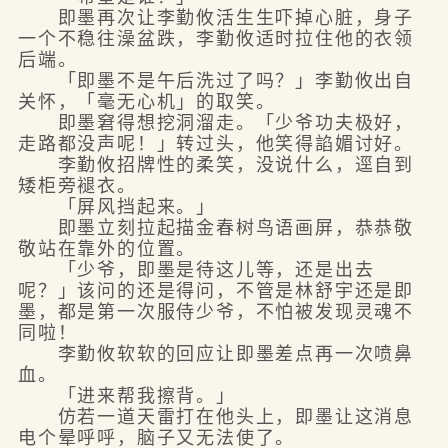
即墨再次让李勤攸活生生吓掉心脏，身子
一个不稳往澡盆跌，李勤攸适时拉住他的衣领
后端。
「即墨不是午后洗过了吗？」李勤攸出自
关怀，「毫无心机」的取笑。
即墨窘得想挖洞溜走。「少爷功夫极好，
走路都没声呢！」转过头，他笑得諂媚讨好。
李勤攸招牌性的柔笑，没说什么，逕自到
矮柜旁褪衣。
「屏风挡起来。」
即墨立刻拉起描金春树鸟语画屏，恭恭敬
敬站在靠外的位置。
「少爷，即墨是待这儿等，还是出去
呢？」该问的还是得问，不管是林舒宇还是即
墨，都是第一次服侍少爷，不怕被发现灵魂不
同啦！
李勤攸软软的回应让即墨差点再一次喷鼻
血。
「进来帮我擦背。」
仿若一道天雷打在他头上，即墨让这消息
电个晕呼呼，脑子又无法使了。