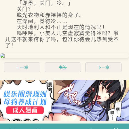
「即墨，关门，冷。」
关门？
脱光衣物和赤裸裸的身子。
在澡间，觉得冷……
天时地利人和不正是现在的情况吗！
呜呼呼，小美人儿空虚寂寞觉得冷吗？爷
儿这不就来疼你了吗，包准你待会儿热到受不
了！
上一章
书签
下一章