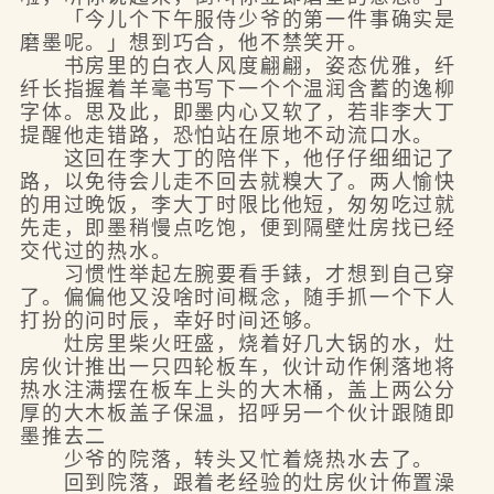
「今儿个下午服侍少爷的第一件事确实是
磨墨呢。」想到巧合，他不禁笑开。
书房里的白衣人风度翩翩，姿态优雅，纤
纤长指握着羊毫书写下一个个温润含蓄的逸柳
字体。思及此，即墨内心又软了，若非李大丁
提醒他走错路，恐怕站在原地不动流口水。
这回在李大丁的陪伴下，他仔仔细细记了
路，以免待会儿走不回去就糗大了。两人愉快
的用过晚饭，李大丁时限比他短，匆匆吃过就
先走，即墨稍慢点吃饱，便到隔壁灶房找已经
交代过的热水。
习惯性举起左腕要看手錶，才想到自己穿
了。偏偏他又没啥时间概念，随手抓一个下人
打扮的问时辰，幸好时间还够。
灶房里柴火旺盛，烧着好几大锅的水，灶
房伙计推出一只四轮板车，伙计动作俐落地将
热水注满摆在板车上头的大木桶，盖上两公分
厚的大木板盖子保温，招呼另一个伙计跟随即
墨推去二
少爷的院落，转头又忙着烧热水去了。
回到院落，跟着老经验的灶房伙计佈置澡